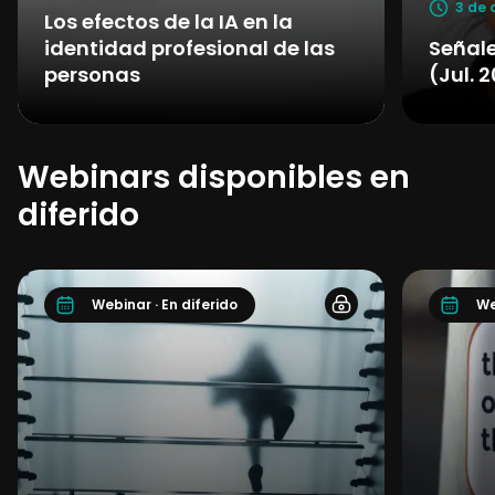
3 de 
Los efectos de la IA en la
identidad profesional de las
Señale
personas
(Jul. 
Webinars disponibles en
diferido
Webinar · En diferido
We