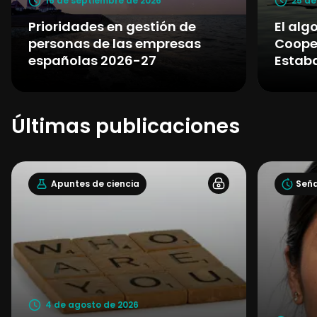
16 de septiembre de 2026
25 de
Prioridades en gestión de
El alg
personas de las empresas
Cooper
españolas 2026-27
Estaba
Últimas publicaciones
Apuntes de ciencia
Seña
4 de agosto de 2026