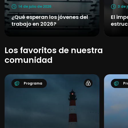
14 de julio de 2026
3 de 
¿Qué esperan los jóvenes del
El imp
trabajo en 2026?
estruc
Los favoritos de nuestra
comunidad
Programa
Pr