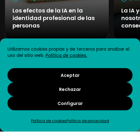
Los efectos de la IA en la
La IA 
identidad profesional de las
nosotr
personas
conse
Utilizamos cookies propias y de terceros para analizar el
Jóvenes y trabajo
uso del sitio web.
Política de cookies.
Aceptar
Noticias
We
Rechazar
Configurar
Política de cookies
Política de privacidad
16 de abril de 2026