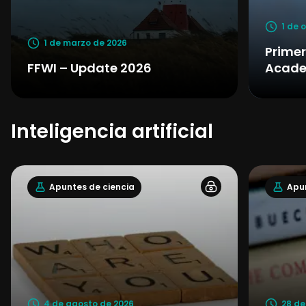
1 de 
1 de marzo de 2026
Primer
FFWI – Update 2026
Acad
Inteligencia artificial
Apuntes de ciencia
Apun
4 de agosto de 2026
28 de