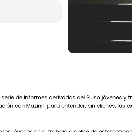
serie de informes derivados del Pulso jóvenes y 
ción con Mazinn, para entender, sin clichés, las e
os jóvenes en el trabajo a golpe de estereotipos