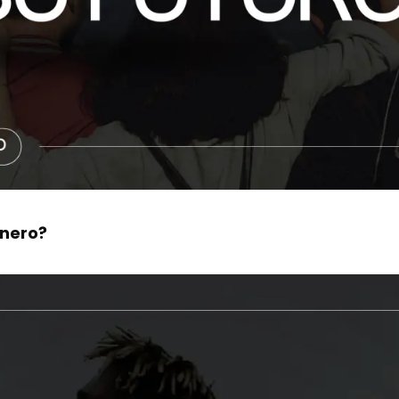
énero?