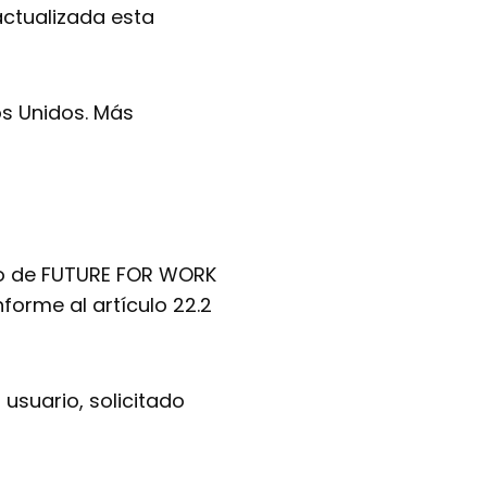
service
actualizada esta
misceláneas
os Unidos. Más
imo de FUTURE FOR WORK
forme al artículo 22.2
 usuario, solicitado