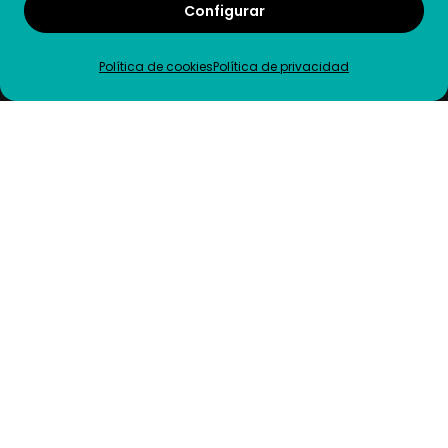
Configurar
Informes
Política de cookies
Política de privacidad
18 de septiembre de 2023
Presente y futuro de la función
de RRHH en las empresas
españolas
Informes