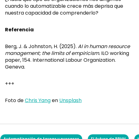
cuando lo automatizable crece más deprisa que
nuestra capacidad de comprenderlo?
Referencia
Berg, J. & Johnston, H. (2025).
AI in human resource
management; the limits of empiricism.
ILO working
paper, 154. International Labour Organization.
Geneva.
+++
Foto de
Chris Yang
en
Unsplash
Automatización de tareas y procesos
El futuro de RRHH