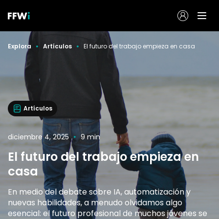
Explora
Artículos
El futuro del trabajo empieza en casa
Artículos
diciembre 4, 2025
9 min
El futuro del trabajo empieza en
casa
En medio del debate sobre IA, automatización y
nuevas habilidades, a menudo olvidamos algo
esencial: el futuro profesional de muchos jóvenes se