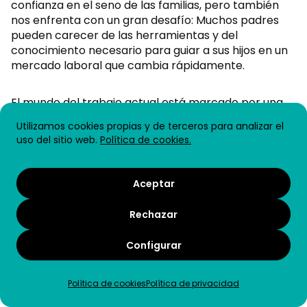
confianza en el seno de las familias, pero también
nos enfrenta con un gran desafío: Muchos padres
pueden carecer de las herramientas y del
conocimiento necesario para guiar a sus hijos en un
mercado laboral que cambia rápidamente.
El mundo del trabajo actual está marcado por una
acelerada transformación tecnológica, cambios en
Utilizamos cookies propias y de terceros para analizar el
las demandas de habilidades y nuevos modelos de
uso del sitio web.
Política de cookies.
empleo. Las tradicionales trayectorias profesionales
unidireccionales están dando paso a caminos
dinámicos y no lineales. Preparar a los jóvenes para
Aceptar
navegar esta complejidad requiere un esfuerzo
coordinado entre múltiples actores.
Rechazar
Armados con estrategias modernas de orientación
Configurar
que promuevan el autoconocimiento, el desarrollo
de habilidades para el futuro y el contacto con
Política de cookies
Política de privacidad
experiencias del mundo real, los padres pueden
seguir siendo los guías fundamentales de las