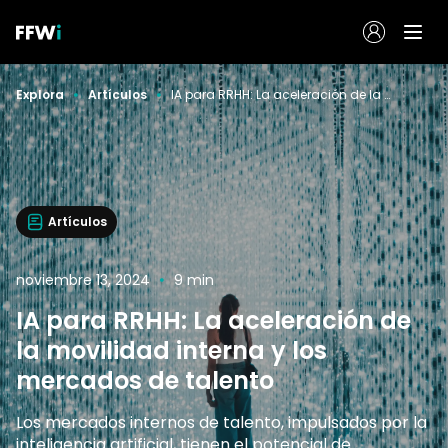
Explora
Artículos
IA para RRHH: La aceleración de la movilidad interna y los mercados de talento
Artículos
noviembre 13, 2024
9 min
IA para RRHH: La aceleración de
la movilidad interna y los
mercados de talento
Los mercados internos de talento, impulsados por la
inteligencia artificial, tienen el potencial de