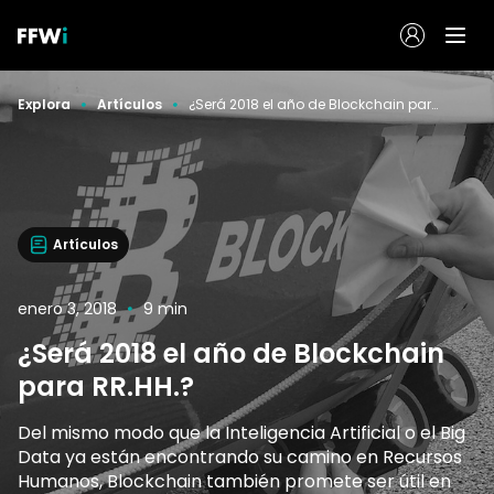
Explora
Artículos
¿Será 2018 el año de Blockchain para RR.HH.?
Artículos
enero 3, 2018
9 min
¿Será 2018 el año de Blockchain
para RR.HH.?
Del mismo modo que la Inteligencia Artificial o el Big
Data ya están encontrando su camino en Recursos
Humanos, Blockchain también promete ser útil en