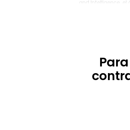
and Intelligence, e
Marcus Buckingham,
basado en fortaleza
empresa de servici
Para
contr