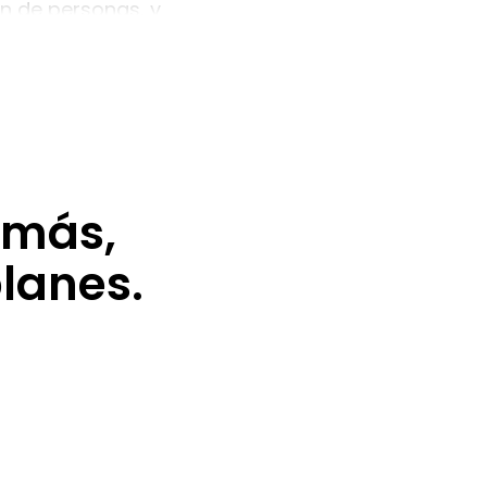
ón de personas, y
 desarrollo
ación de la
tute).
 más,
lanes.