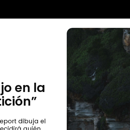
jo en la
ición”
eport dibuja el
ecidirá quién