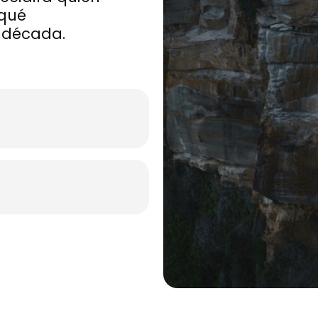
 qué
 década.