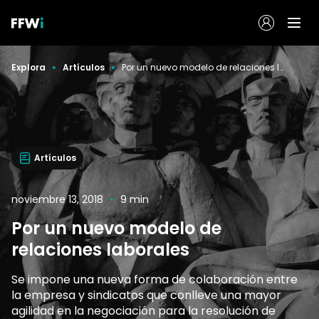
Explora
Artículos
Por un nuevo modelo de relaciones laborales
Artículos
noviembre 13, 2018
9 min
Por un nuevo modelo de
relaciones laborales
Se impone una nueva forma de colaboración entre
la empresa y sindicatos que conlleve una mayor
agilidad en la negociación para la resolución de