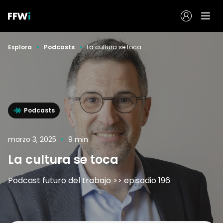
Explora
Podcasts
La cultura se toca
Podcasts
marzo 3, 2025
9 min
La cultura se toca
Podcast futuro del trabajo >> episodio 196