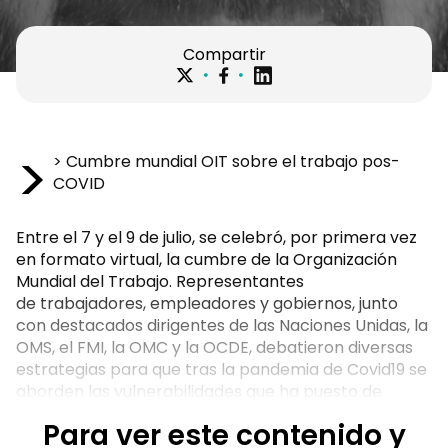
Compartir
>
> Cumbre mundial OIT sobre el trabajo pos-
COVID
Entre el 7 y el 9 de julio, se celebró, por primera vez
en formato virtual, la cumbre de la Organización
Mundial del Trabajo. Representantes
de trabajadores, empleadores y gobiernos, junto
con destacados dirigentes de las Naciones Unidas, la
OMS, el FMI, la OMC y la OCDE, debatieron diversas
estrategias para que tras la pandemia de Covid19 se
aborden las vulnerabilidades que ha puesto de
manifiesto esta crisis, en particular, las necesidades
Para ver este contenido y
de las personas que realizan su trabajo sin