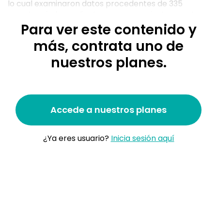
lo cual examinaron datos procedentes de 335
muestras independientes que, en conjunto, aportan
datos de un total de 26.573 individuos.
Para ver este contenido y
más, contrata uno de
Pregunta 1: ¿Cuánto de eficaces son los
nuestros planes.
Accede a nuestros planes
¿Ya eres usuario?
Inicia sesión aquí