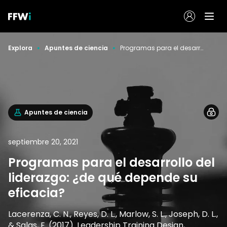
Explora
Apuntes de ciencia
Programas para el desarrollo del liderazgo: ¿de qué depende su eficacia?
Apuntes de ciencia
septiembre 20, 2021
Programas para el desarrollo del
liderazgo: ¿de qué depende su
eficacia?
Lacerenza, C. N., Reyes, D. L., Marlow, S. L., Joseph, D. L.,
& Salas, E. (2017). Leadership Training Design,